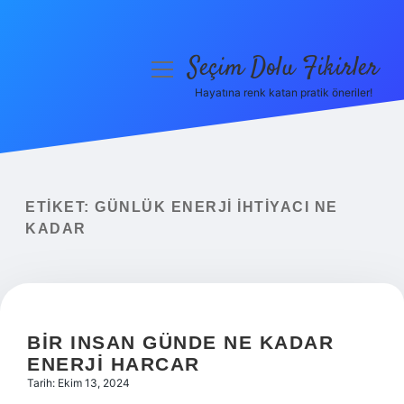
Seçim Dolu Fikirler
menüyü
aç
Hayatına renk katan pratik öneriler!
Anasayfa
Gizlilik Politikası
Yasal Uyarı
ETIKET:
GÜNLÜK ENERJI IHTIYACI NE
KADAR
Hakkımızda
BIR INSAN GÜNDE NE KADAR
ENERJI HARCAR
Tarih: Ekim 13, 2024