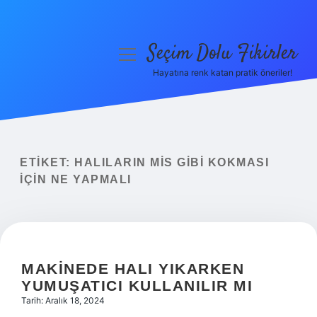
Seçim Dolu Fikirler
menüyü
aç
Hayatına renk katan pratik öneriler!
Anasayfa
Gizlilik Politikası
Yasal Uyarı
ETIKET:
HALILARIN MIS GIBI KOKMASI
IÇIN NE YAPMALI
Hakkımızda
MAKINEDE HALI YIKARKEN
YUMUŞATICI KULLANILIR MI
Tarih: Aralık 18, 2024