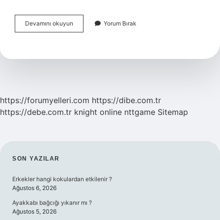
Makinede
Devamını okuyun
Yorum Bırak
Halı
Yıkarken
Yumuşatıcı
Kullanılır
Mı
https://forumyelleri.com
https://dibe.com.tr
https://debe.com.tr
knight online
nttgame
Sitemap
SIDEBAR
SON YAZILAR
Erkekler hangi kokulardan etkilenir ?
Ağustos 6, 2026
Ayakkabı bağcığı yıkanır mı ?
Ağustos 5, 2026