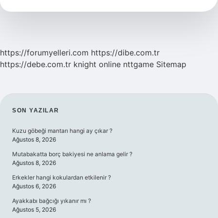
Saç
Rengi
Kimlere
Yakışır
https://forumyelleri.com
https://dibe.com.tr
https://debe.com.tr
knight online
nttgame
Sitemap
SIDEBAR
SON YAZILAR
Kuzu göbeği mantarı hangi ay çıkar ?
Ağustos 8, 2026
Mutabakatta borç bakiyesi ne anlama gelir ?
Ağustos 8, 2026
Erkekler hangi kokulardan etkilenir ?
Ağustos 6, 2026
Ayakkabı bağcığı yıkanır mı ?
Ağustos 5, 2026