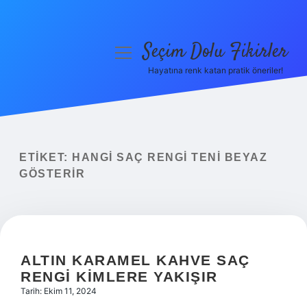
Seçim Dolu Fikirler
menüyü
aç
Hayatına renk katan pratik öneriler!
Anasayfa
Gizlilik Politikası
Yasal Uyarı
ETIKET:
HANGI SAÇ RENGI TENI BEYAZ
GÖSTERIR
Hakkımızda
ALTIN KARAMEL KAHVE SAÇ
RENGI KIMLERE YAKIŞIR
Tarih: Ekim 11, 2024