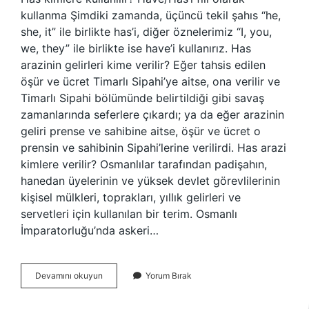
kullanma Şimdiki zamanda, üçüncü tekil şahıs “he,
she, it” ile birlikte has’i, diğer öznelerimiz “I, you,
we, they” ile birlikte ise have’i kullanırız. Has
arazinin gelirleri kime verilir? Eğer tahsis edilen
öşür ve ücret Timarlı Sipahi’ye aitse, ona verilir ve
Timarlı Sipahi bölümünde belirtildiği gibi savaş
zamanlarında seferlere çıkardı; ya da eğer arazinin
geliri prense ve sahibine aitse, öşür ve ücret o
prensin ve sahibinin Sipahi’lerine verilirdi. Has arazi
kimlere verilir? Osmanlılar tarafından padişahın,
hanedan üyelerinin ve yüksek devlet görevlilerinin
kişisel mülkleri, toprakları, yıllık gelirleri ve
servetleri için kullanılan bir terim. Osmanlı
İmparatorluğu’nda askeri…
Has
Devamını okuyun
Yorum Bırak
Kimlere
Verilir