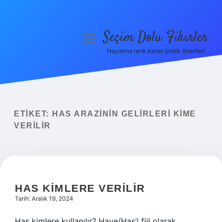
Seçim Dolu Fikirler
menüyü
aç
Hayatına renk katan pratik öneriler!
Anasayfa
Gizlilik Politikası
Yasal Uyarı
ETIKET:
HAS ARAZININ GELIRLERI KIME
VERILIR
Hakkımızda
HAS KIMLERE VERILIR
Tarih: Aralık 19, 2024
Has kimlere kullanılır? Have/Has’i fiil olarak