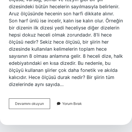
dizesindeki bütün hecelerin sayılmasıyla belirlenir.
Aruz ölçüsünde hecenin son harfi dikkate alınır.
Son harf ünlü ise incelir, kalın ise kalın olur. Örneğin
bir dizenin ilk dizesi yedi heceliyse diğer dizelerin
hepsi dokuz heceli olmak zorundadır. 8’li hece
ölçüsü nedir? Sekiz hece ölçüsü, bir şiirin her
dizesinde kullanılan kelimelerin toplam hece
sayısının 8 olması anlamına gelir. 8 heceli dize, halk
edebiyatındaki en kısa dizedir. Bu nedenle, bu
ölçüyü kullanan şiirler çok daha fonetik ve akılda
kalıcıdır. Hece ölçüsü durak nedir? Bir şiirin tüm
dizelerinde aynı sayıda…
14
Devamını okuyun
Yorum Bırak
Lü
Hece
Ölçüsü
Var
Mı