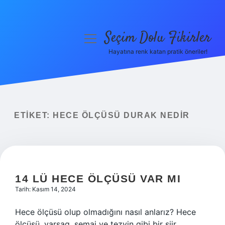
Seçim Dolu Fikirler
menüyü
aç
Hayatına renk katan pratik öneriler!
Anasayfa
Gizlilik Politikası
Yasal Uyarı
ETIKET:
HECE ÖLÇÜSÜ DURAK NEDIR
Hakkımızda
14 LÜ HECE ÖLÇÜSÜ VAR MI
Tarih: Kasım 14, 2024
Hece ölçüsü olup olmadığını nasıl anlarız? Hece
ölçüsü, varsag, semai ve tezyin gibi bir şiir