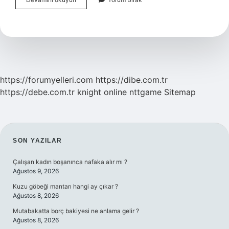
Hz
Ademe
Secde
Etmemesinin
Sebebi
Ne
Olabilir
https://forumyelleri.com
https://dibe.com.tr
https://debe.com.tr
knight online
nttgame
Sitemap
SIDEBAR
SON YAZILAR
Çalışan kadın boşanınca nafaka alır mı ?
Ağustos 9, 2026
Kuzu göbeği mantarı hangi ay çıkar ?
Ağustos 8, 2026
Mutabakatta borç bakiyesi ne anlama gelir ?
Ağustos 8, 2026