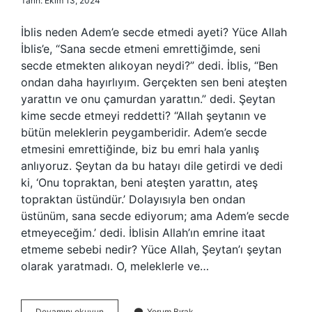
Tarih: Ekim 13, 2024
İblis neden Adem’e secde etmedi ayeti? Yüce Allah
İblis’e, “Sana secde etmeni emrettiğimde, seni
secde etmekten alıkoyan neydi?” dedi. İblis, “Ben
ondan daha hayırlıyım. Gerçekten sen beni ateşten
yarattın ve onu çamurdan yarattın.” dedi. Şeytan
kime secde etmeyi reddetti? “Allah şeytanın ve
bütün meleklerin peygamberidir. Adem’e secde
etmesini emrettiğinde, biz bu emri hala yanlış
anlıyoruz. Şeytan da bu hatayı dile getirdi ve dedi
ki, ‘Onu topraktan, beni ateşten yarattın, ateş
topraktan üstündür.’ Dolayısıyla ben ondan
üstünüm, sana secde ediyorum; ama Adem’e secde
etmeyeceğim.’ dedi. İblisin Allah’ın emrine itaat
etmeme sebebi nedir? Yüce Allah, Şeytan’ı şeytan
olarak yaratmadı. O, meleklerle ve…
Şeytanın
Devamını okuyun
Yorum Bırak