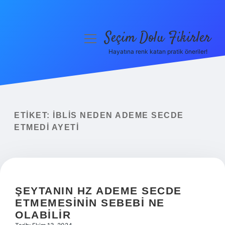
Seçim Dolu Fikirler
menüyü
aç
Hayatına renk katan pratik öneriler!
Anasayfa
Gizlilik Politikası
Yasal Uyarı
ETIKET:
İBLIS NEDEN ADEME SECDE
ETMEDI AYETI
Hakkımızda
ŞEYTANIN HZ ADEME SECDE
ETMEMESININ SEBEBI NE
OLABILIR