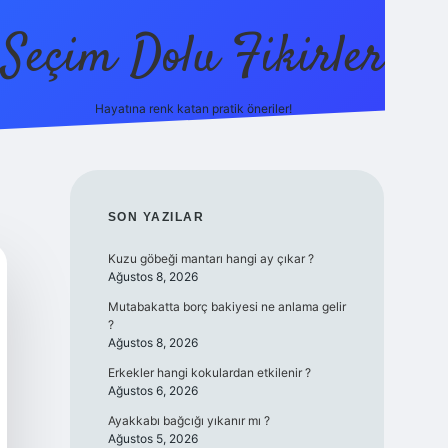
Seçim Dolu Fikirler
Hayatına renk katan pratik öneriler!
piabellacasino
SIDEBAR
SON YAZILAR
Kuzu göbeği mantarı hangi ay çıkar ?
Ağustos 8, 2026
Mutabakatta borç bakiyesi ne anlama gelir
?
Ağustos 8, 2026
Erkekler hangi kokulardan etkilenir ?
Ağustos 6, 2026
Ayakkabı bağcığı yıkanır mı ?
Ağustos 5, 2026