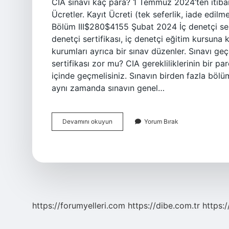
CIA sınavı kaç para? 1 Temmuz 2024’ten itibar
Ücretler. Kayıt Ücreti (tek seferlik, iade e
Bölüm III$280$4155 Şubat 2024 İç denetçi sertifi
denetçi sertifikası, iç denetçi eğitim kursuna 
kurumları ayrıca bir sınav düzenler. Sınavı geç
sertifikası zor mu? CIA gerekliliklerinin bir p
içinde geçmelisiniz. Sınavın birden fazla böl
aynı zamanda sınavın genel…
Iç
Devamını okuyun
Yorum Bırak
Denetçi
Cia
Sertifikası
Nasıl
Alınır
https://forumyelleri.com
https://dibe.com.tr
https: