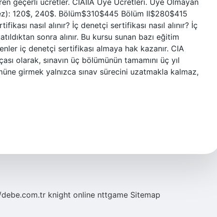
en geçerli ücretler. CIAIIA Üye Ücretleri. Üye Olmayan
dilmez): 120$, 240$. Bölüm$310$445 Bölüm II$280$415
kası nasıl alınır? İç denetçi sertifikası nasıl alınır? İç
katıldıktan sonra alınır. Bu kursu sunan bazı eğitim
enler iç denetçi sertifikası almaya hak kazanır. CIA
arçası olarak, sınavın üç bölümünün tamamını üç yıl
ümüne girmek yalnızca sınav sürecini uzatmakla kalmaz,
//debe.com.tr
knight online
nttgame
Sitemap