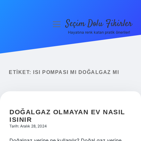
Seçim Dolu Fikirler
menüyü
aç
Hayatına renk katan pratik öneriler!
Anasayfa
Gizlilik Politikası
Yasal Uyarı
ETIKET:
ISI POMPASI MI DOĞALGAZ MI
Hakkımızda
DOĞALGAZ OLMAYAN EV NASIL
ISINIR
Tarih: Aralık 28, 2024
Doğalgaz yerine ne kullanılır? Doğal gaz yerine