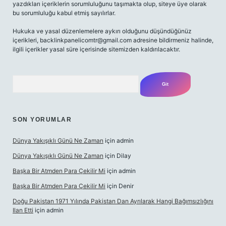
yazdıkları içeriklerin sorumluluğunu taşımakta olup, siteye üye olarak
bu sorumluluğu kabul etmiş sayılırlar.
Hukuka ve yasal düzenlemelere aykırı olduğunu düşündüğünüz
içerikleri,
backlinkpanelicomtr@gmail.com
adresine bildirmeniz halinde,
ilgili içerikler yasal süre içerisinde sitemizden kaldırılacaktır.
Arama
SON YORUMLAR
Dünya Yakışıklı Günü Ne Zaman
için
admin
Dünya Yakışıklı Günü Ne Zaman
için
Dilay
Başka Bir Atmden Para Çekilir Mi
için
admin
Başka Bir Atmden Para Çekilir Mi
için
Denir
Doğu Pakistan 1971 Yılında Pakistan Dan Ayrılarak Hangi Bağımsızlığını
Ilan Etti
için
admin