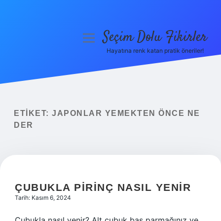
Seçim Dolu Fikirler
menüyü
aç
Hayatına renk katan pratik öneriler!
Anasayfa
Gizlilik Politikası
Yasal Uyarı
ETIKET:
JAPONLAR YEMEKTEN ÖNCE NE
DER
Hakkımızda
ÇUBUKLA PIRINÇ NASIL YENIR
Tarih: Kasım 6, 2024
Çubukla nasıl yenir? Alt çubuk baş parmağınız ve