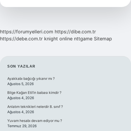
Ayda
Şekillenir
https://forumyelleri.com
https://dibe.com.tr
https://debe.com.tr
knight online
nttgame
Sitemap
SIDEBAR
SON YAZILAR
Ayakkabı bağcığı yıkanır mı ?
Ağustos 5, 2026
Bilge Kağan Etil’in babası kimdir ?
Ağustos 4, 2026
Anlatım teknikleri nelerdir 8. sınıf ?
Ağustos 4, 2026
Yuvam hesabı devam ediyor mu ?
Temmuz 29, 2026