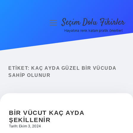
Seçim Dolu Fikirler
menüyü
aç
Hayatına renk katan pratik öneriler!
Anasayfa
Gizlilik Politikası
Yasal Uyarı
ETIKET:
KAÇ AYDA GÜZEL BIR VÜCUDA
SAHIP OLUNUR
Hakkımızda
BIR VÜCUT KAÇ AYDA
ŞEKILLENIR
Tarih: Ekim 3, 2024