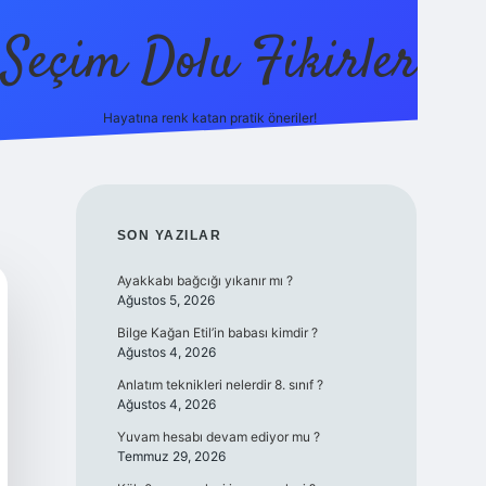
Seçim Dolu Fikirler
Hayatına renk katan pratik öneriler!
piabellacasino
SIDEBAR
SON YAZILAR
Ayakkabı bağcığı yıkanır mı ?
Ağustos 5, 2026
Bilge Kağan Etil’in babası kimdir ?
Ağustos 4, 2026
Anlatım teknikleri nelerdir 8. sınıf ?
Ağustos 4, 2026
Yuvam hesabı devam ediyor mu ?
Temmuz 29, 2026