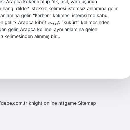
si Arapça kökenli olup “ilk, asıl, varoluşunun
n hangi dilde? İsteksiz kelimesi istemsiz anlamına gelir.
anlamına gelir. “Kerhen” kelimesi istemsizce kabul
ibrīt كبريت “kükürt” kelimesinden
den gelir. Arapça kelime, aynı anlamına gelen
Aramice/Süryanice kebrītā veya kubritā כבריתא kelimesinden alınmış bir…
//debe.com.tr
knight online
nttgame
Sitemap