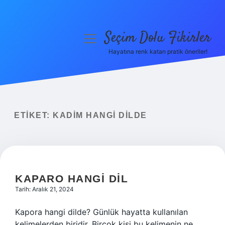
Seçim Dolu Fikirler
menüyü
aç
Hayatına renk katan pratik öneriler!
Anasayfa
Gizlilik Politikası
Yasal Uyarı
ETIKET:
KADIM HANGI DILDE
Hakkımızda
KAPARO HANGI DIL
Tarih: Aralık 21, 2024
Kapora hangi dilde? Günlük hayatta kullanılan
kelimelerden biridir. Birçok kişi bu kelimenin ne