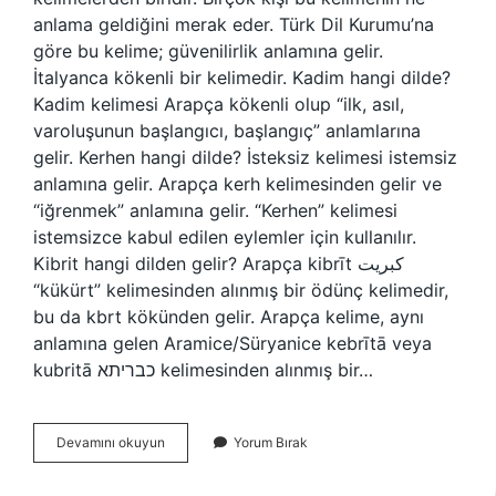
anlama geldiğini merak eder. Türk Dil Kurumu’na
göre bu kelime; güvenilirlik anlamına gelir.
İtalyanca kökenli bir kelimedir. Kadim hangi dilde?
Kadim kelimesi Arapça kökenli olup “ilk, asıl,
varoluşunun başlangıcı, başlangıç” anlamlarına
gelir. Kerhen hangi dilde? İsteksiz kelimesi istemsiz
anlamına gelir. Arapça kerh kelimesinden gelir ve
“iğrenmek” anlamına gelir. “Kerhen” kelimesi
istemsizce kabul edilen eylemler için kullanılır.
Kibrit hangi dilden gelir? Arapça kibrīt كبريت
“kükürt” kelimesinden alınmış bir ödünç kelimedir,
bu da kbrt kökünden gelir. Arapça kelime, aynı
anlamına gelen Aramice/Süryanice kebrītā veya
kubritā כבריתא kelimesinden alınmış bir…
Kaparo
Devamını okuyun
Yorum Bırak
Hangi
Dil