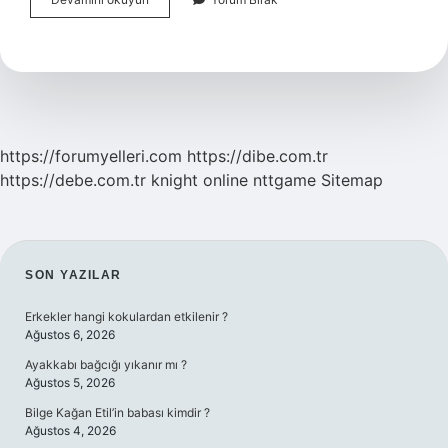
Da
Ne
Kadar
Türk
Var
https://forumyelleri.com
https://dibe.com.tr
https://debe.com.tr
knight online
nttgame
Sitemap
SIDEBAR
SON YAZILAR
Erkekler hangi kokulardan etkilenir ?
Ağustos 6, 2026
Ayakkabı bağcığı yıkanır mı ?
Ağustos 5, 2026
Bilge Kağan Etil’in babası kimdir ?
Ağustos 4, 2026