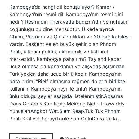
Kamboçya’da hangi dil konuşuluyor? Khmer /
Kamboçya’nın resmi dili Kamboçya’nın resmi dini
nedir? Resmi din Theravada Budizm’idir ve nüfusun
çoğunluğu bu dine mensuptur. Ülkede ayrıca
Cham, Vietnam ve Çin azınlıkları ve 30 dağ kabilesi
vardır. Başkent ve en büyük şehir olan Phnom
Penh, ülkenin politik, ekonomik ve kültürel
merkezidir. Kamboçya pahalı mı? Tayland kadar
ucuz olmasa da konaklama ve alışveriş açısından
Türkiye’den daha ucuz bir ülkedir. Kamboçya’nın
para birimi “Riel” olmasına rağmen dolarla birlikte
kullanılır. Kamboçya neyi ile ünlü? Kamboçya’nın
ünlü olduğu şeyler aşağıda listelenmiştir.Apsaras
Dans GösterisiKoh Kong.Mekong Nehri Irrawaddy
YunuslarıAngkor Wat.Siem Reap.Tuk Tuk.Phnom
Penh Kraliyet SarayıTonle Sap GölüDaha fazla…
Kamboçya
Devamını okuyun
Yorum Bırak