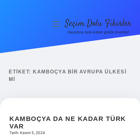
Seçim Dolu Fikirler
menüyü
aç
Hayatına renk katan pratik öneriler!
Anasayfa
Gizlilik Politikası
Yasal Uyarı
ETIKET:
KAMBOÇYA BIR AVRUPA ÜLKESI
MI
Hakkımızda
KAMBOÇYA DA NE KADAR TÜRK
VAR
Tarih: Kasım 5, 2024