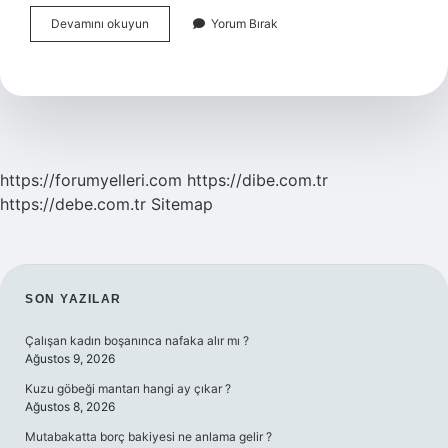
Tansiyon
Devamını okuyun
Yorum Bırak
Hastaları
Kan
Bağışı
Yapabilir
Mi
https://forumyelleri.com
https://dibe.com.tr
https://debe.com.tr
Sitemap
SIDEBAR
SON YAZILAR
Çalışan kadın boşanınca nafaka alır mı ?
Ağustos 9, 2026
Kuzu göbeği mantarı hangi ay çıkar ?
Ağustos 8, 2026
Mutabakatta borç bakiyesi ne anlama gelir ?