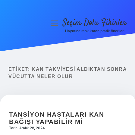
Seçim Dolu Fikirler
menüyü
aç
Hayatına renk katan pratik öneriler!
Anasayfa
Gizlilik Politikası
Yasal Uyarı
ETIKET:
KAN TAKVIYESI ALDIKTAN SONRA
VÜCUTTA NELER OLUR
Hakkımızda
TANSIYON HASTALARI KAN
BAĞIŞI YAPABILIR MI
Tarih: Aralık 28, 2024