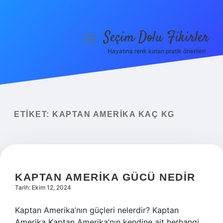
Seçim Dolu Fikirler
menüyü
aç
Hayatına renk katan pratik öneriler!
Anasayfa
Gizlilik Politikası
Yasal Uyarı
ETIKET:
KAPTAN AMERIKA KAÇ KG
Hakkımızda
KAPTAN AMERIKA GÜCÜ NEDIR
Tarih: Ekim 12, 2024
Kaptan Amerika’nın güçleri nelerdir? Kaptan
Amerika Kaptan Amerika’nın kendine ait herhangi