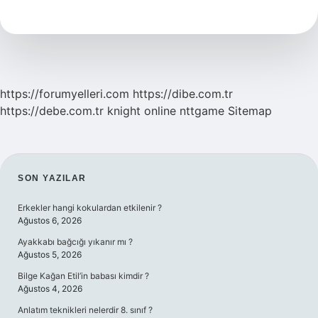
Küfür
Var
Mı
https://forumyelleri.com
https://dibe.com.tr
https://debe.com.tr
knight online
nttgame
Sitemap
SIDEBAR
SON YAZILAR
Erkekler hangi kokulardan etkilenir ?
Ağustos 6, 2026
Ayakkabı bağcığı yıkanır mı ?
Ağustos 5, 2026
Bilge Kağan Etil’in babası kimdir ?
Ağustos 4, 2026
Anlatım teknikleri nelerdir 8. sınıf ?