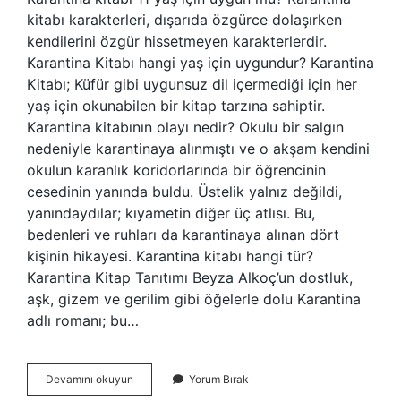
kitabı karakterleri, dışarıda özgürce dolaşırken
kendilerini özgür hissetmeyen karakterlerdir.
Karantina Kitabı hangi yaş için uygundur? Karantina
Kitabı; Küfür gibi uygunsuz dil içermediği için her
yaş için okunabilen bir kitap tarzına sahiptir.
Karantina kitabının olayı nedir? Okulu bir salgın
nedeniyle karantinaya alınmıştı ve o akşam kendini
okulun karanlık koridorlarında bir öğrencinin
cesedinin yanında buldu. Üstelik yalnız değildi,
yanındaydılar; kıyametin diğer üç atlısı. Bu,
bedenleri ve ruhları da karantinaya alınan dört
kişinin hikayesi. Karantina kitabı hangi tür?
Karantina Kitap Tanıtımı Beyza Alkoç’un dostluk,
aşk, gizem ve gerilim gibi öğelerle dolu Karantina
adlı romanı; bu…
Karantina
Devamını okuyun
Yorum Bırak
Kitabında