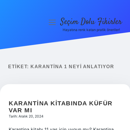
Seçim Dolu Fikirler
menüyü
aç
Hayatına renk katan pratik öneriler!
Anasayfa
Gizlilik Politikası
Yasal Uyarı
ETIKET:
KARANTINA 1 NEYI ANLATIYOR
Hakkımızda
KARANTINA KITABINDA KÜFÜR
VAR MI
Tarih: Aralık 20, 2024
Karantina kitabı 11 yaş için uygun mu? Karantina