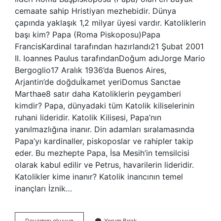
cemaate sahip Hristiyan mezhebidir. Dünya
çapında yaklaşık 1,2 milyar üyesi vardır. Katoliklerin
başı kim? Papa (Roma Piskoposu)Papa
FrancisKardinal tarafından hazırlandı21 Şubat 2001
II. Ioannes Paulus tarafındanDoğum adıJorge Mario
Bergoglio17 Aralık 1936’da Buenos Aires,
Arjantin’de doğduİkamet yeriDomus Sanctae
Marthae8 satır daha Katoliklerin peygamberi
kimdir? Papa, dünyadaki tüm Katolik kiliselerinin
ruhani lideridir. Katolik Kilisesi, Papa’nın
yanılmazlığına inanır. Din adamları sıralamasında
Papa’yı kardinaller, piskoposlar ve rahipler takip
eder. Bu mezhepte Papa, İsa Mesih’in temsilcisi
olarak kabul edilir ve Petrus, havarilerin lideridir.
Katolikler kime inanır? Katolik inancının temel
inançları İznik…
Katoliklerin
Devamını okuyun
Yorum Bırak