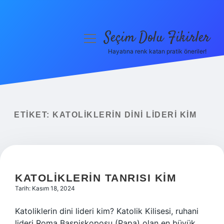
Seçim Dolu Fikirler
menüyü
aç
Hayatına renk katan pratik öneriler!
Anasayfa
Gizlilik Politikası
Yasal Uyarı
ETIKET:
KATOLIKLERIN DINI LIDERI KIM
Hakkımızda
KATOLIKLERIN TANRISI KIM
Tarih: Kasım 18, 2024
Katoliklerin dini lideri kim? Katolik Kilisesi, ruhani
lideri Roma Başpiskoposu (Papa) olan en büyük