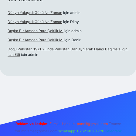
SON YORUMLAR
Dünya Yakışıklı Günü Ne Zaman
için
admin
Dünya Yakışıklı Günü Ne Zaman
için
Dilay
Başka Bir Atmden Para Çekilir Mi
için
admin
Başka Bir Atmden Para Çekilir Mi
için
Denir
Doğu Pakistan 1971 Yılında Pakistan Dan Ayrılarak Hangi Bağımsızlığını
Ilan Etti
için
admin
acasino
Reklam ve İletişim:
E-mail:
backlinkpaneli@gmail.com
Teams:
forumhizmeti@gmail.com
Whatsapp: 0262 606 0 726
Telegram: