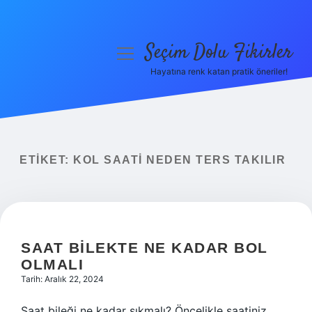
Seçim Dolu Fikirler
menüyü
aç
Hayatına renk katan pratik öneriler!
Anasayfa
Gizlilik Politikası
Yasal Uyarı
ETIKET:
KOL SAATI NEDEN TERS TAKILIR
Hakkımızda
SAAT BILEKTE NE KADAR BOL
OLMALI
Tarih: Aralık 22, 2024
Saat bileği ne kadar sıkmalı? Öncelikle saatiniz