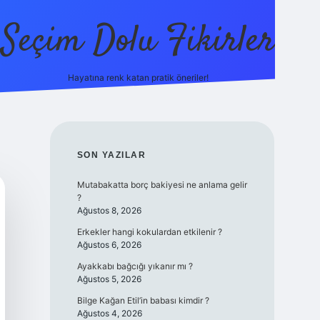
Seçim Dolu Fikirler
Hayatına renk katan pratik öneriler!
piabellacasino
SIDEBAR
SON YAZILAR
Mutabakatta borç bakiyesi ne anlama gelir
?
Ağustos 8, 2026
Erkekler hangi kokulardan etkilenir ?
Ağustos 6, 2026
Ayakkabı bağcığı yıkanır mı ?
Ağustos 5, 2026
Bilge Kağan Etil’in babası kimdir ?
Ağustos 4, 2026