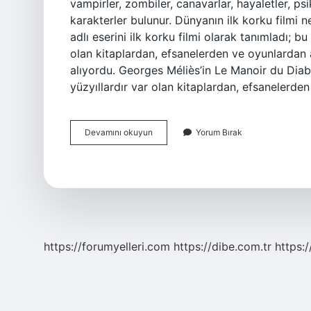
vampirler, zombiler, canavarlar, hayaletler, psi
karakterler bulunur. Dünyanın ilk korku filmi
adlı eserini ilk korku filmi olarak tanımladı; bu
olan kitaplardan, efsanelerden ve oyunlardan 
alıyordu. Georges Méliès’in Le Manoir du Diable
yüzyıllardır var olan kitaplardan, efsanelerde
Ilk
Devamını okuyun
Yorum Bırak
Korku
Filmi
Ne
Anlatıyor
https://forumyelleri.com
https://dibe.com.tr
https: