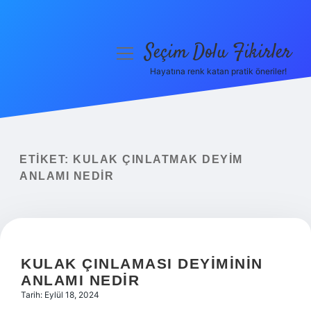
Seçim Dolu Fikirler
menüyü
aç
Hayatına renk katan pratik öneriler!
Anasayfa
Gizlilik Politikası
Yasal Uyarı
ETIKET:
KULAK ÇINLATMAK DEYIM
ANLAMI NEDIR
Hakkımızda
KULAK ÇINLAMASI DEYIMININ
ANLAMI NEDIR
Tarih: Eylül 18, 2024