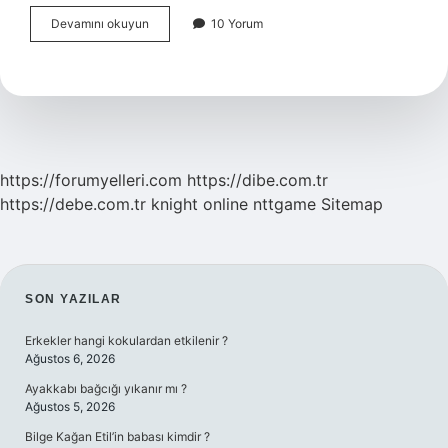
Kulak
Devamını okuyun
10 Yorum
Çınlaması
Deyiminin
Anlamı
Nedir
https://forumyelleri.com
https://dibe.com.tr
https://debe.com.tr
knight online
nttgame
Sitemap
SIDEBAR
SON YAZILAR
Erkekler hangi kokulardan etkilenir ?
Ağustos 6, 2026
Ayakkabı bağcığı yıkanır mı ?
Ağustos 5, 2026
Bilge Kağan Etil’in babası kimdir ?