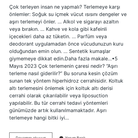
Çok terleyen insan ne yapmalı? Terlemeye karşı
önlemler: Soğuk su içmek vücut ısısını dengeler ve
aşırı terlemeyi önler. … Alkol ve sigarayı azaltın
veya bırakın. … Kahve ve kola gibi kafeinli
içecekleri daha az tüketin. … Parfüm veya
deodorant uygulamadan önce vücudunuzun kuru
olduğundan emin olun. … Sentetik kumaşlar
giymemeye dikkat edin.Daha fazla makale…•5
Mayıs 2023 Çok terlemenin çaresi nedir? “Aşırı
terleme nasıl giderilir?” Bu soruna kesin çözüm
sunan tek yöntem hiperhidroz cerrahisidir. Koltuk
altı terlemesini önlemek için koltuk altı derisi
cerrahi olarak çıkarılabilir veya liposuction
yapılabilir. Bu tür cerrahi tedavi yöntemleri
günümüzde artık kullanılmamaktadır. Aşırı
terlemeye hangi bitki iyi…
Terlemeye
Devamını okuyun
Yorum Bırak