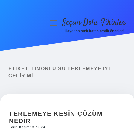
Seçim Dolu Fikirler
menüyü
aç
Hayatına renk katan pratik öneriler!
Anasayfa
Gizlilik Politikası
Yasal Uyarı
ETIKET:
LIMONLU SU TERLEMEYE IYI
GELIR MI
Hakkımızda
TERLEMEYE KESIN ÇÖZÜM
NEDIR
Tarih: Kasım 13, 2024