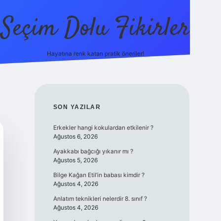
Seçim Dolu Fikirler
Hayatına renk katan pratik öneriler!
piabellacasino
SIDEBAR
SON YAZILAR
Erkekler hangi kokulardan etkilenir ?
Ağustos 6, 2026
Ayakkabı bağcığı yıkanır mı ?
Ağustos 5, 2026
Bilge Kağan Etil’in babası kimdir ?
Ağustos 4, 2026
Anlatım teknikleri nelerdir 8. sınıf ?
Ağustos 4, 2026