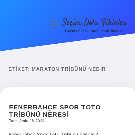
Seçim Dolu Fikirler
menüyü
aç
Hayatına renk katan pratik öneriler!
Anasayfa
Gizlilik Politikası
Yasal Uyarı
ETIKET:
MARATON TRIBÜNÜ NEDIR
Hakkımızda
FENERBAHÇE SPOR TOTO
TRIBÜNÜ NERESI
Tarih: Aralık 18, 2024
Fenerbahçe Spor Toto Tribünü hangisi?