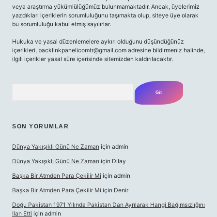
veya araştırma yükümlülüğümüz bulunmamaktadır. Ancak, üyelerimiz
yazdıkları içeriklerin sorumluluğunu taşımakta olup, siteye üye olarak
bu sorumluluğu kabul etmiş sayılırlar.
Hukuka ve yasal düzenlemelere aykırı olduğunu düşündüğünüz
içerikleri,
backlinkpanelicomtr@gmail.com
adresine bildirmeniz halinde,
ilgili içerikler yasal süre içerisinde sitemizden kaldırılacaktır.
Arama
SON YORUMLAR
Dünya Yakışıklı Günü Ne Zaman
için
admin
Dünya Yakışıklı Günü Ne Zaman
için
Dilay
Başka Bir Atmden Para Çekilir Mi
için
admin
Başka Bir Atmden Para Çekilir Mi
için
Denir
Doğu Pakistan 1971 Yılında Pakistan Dan Ayrılarak Hangi Bağımsızlığını
Ilan Etti
için
admin