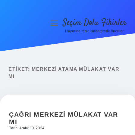
Seçim Dolu Fikirler
menüyü
aç
Hayatına renk katan pratik öneriler!
Anasayfa
Gizlilik Politikası
Yasal Uyarı
ETIKET:
MERKEZI ATAMA MÜLAKAT VAR
MI
Hakkımızda
ÇAĞRI MERKEZI MÜLAKAT VAR
MI
Tarih: Aralık 19, 2024