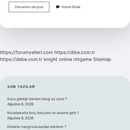
Minyatür
Devamını okuyun
Yorum Bırak
Sanatı
Nedir
Kısa
Bilgi
https://forumyelleri.com
https://dibe.com.tr
https://debe.com.tr
knight online
nttgame
Sitemap
SIDEBAR
SON YAZILAR
Kuzu göbeği mantarı hangi ay çıkar ?
Ağustos 8, 2026
Mutabakatta borç bakiyesi ne anlama gelir ?
Ağustos 8, 2026
Erkekler hangi kokulardan etkilenir ?