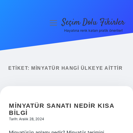
Seçim Dolu Fikirler
menüyü
aç
Hayatına renk katan pratik öneriler!
Anasayfa
Gizlilik Politikası
Yasal Uyarı
ETIKET:
MINYATÜR HANGI ÜLKEYE AITTIR
Hakkımızda
MINYATÜR SANATI NEDIR KISA
BILGI
Tarih: Aralık 28, 2024
Minyatürün anlamı nedir? Minyatür terimini