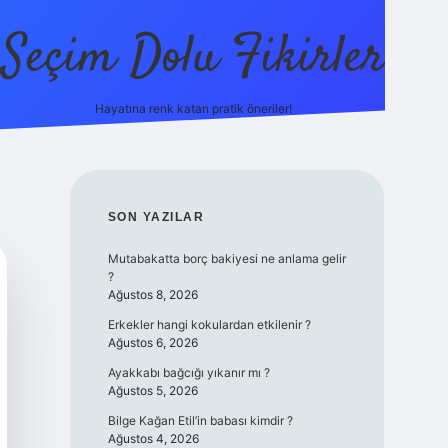
Seçim Dolu Fikirler
Hayatına renk katan pratik öneriler!
piabellacasino
SIDEBAR
SON YAZILAR
Mutabakatta borç bakiyesi ne anlama gelir
?
Ağustos 8, 2026
Erkekler hangi kokulardan etkilenir ?
Ağustos 6, 2026
Ayakkabı bağcığı yıkanır mı ?
Ağustos 5, 2026
Bilge Kağan Etil’in babası kimdir ?
Ağustos 4, 2026