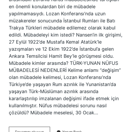
en önemli konulardan biri de mübadele
yapılmamasıydı. Lozan Konferansı’nda uzun
müzakereler sonucunda İstanbul Rumları ile Batı
Trakya Türkleri mübadele edilemez olarak kabul
edildi. Mübadeleyi kim istedi? Nansen’in ilk girişimi,
27 Eylül 1922’de Mustafa Kemal Atatürk’le
yazışmaları ve 12 Ekim 1922’de İstanbul’a gelen
Ankara Temsilcisi Hamit Bey’le görüşmesi oldu.
Mübadele kimler arasında? TÜRK-YUNAN NÜFUS
MÜBADELESİ NEDENLERİ Kelime anlamı “değişim”
olan mübadele kelimesi, Lozan Konferansı’nda
Türkiye’de yaşayan Rum azınlık ile Yunanistan’da
yaşayan Türk-Müslüman azınlık arasında
kararlaştırılıp imzalanan değişimi ifade etmek için
kullanılmıştır. Nüfus mübadelesi sorunu nasıl
çözüldü? Mübadele meselesi, 30 Ocak…
Mübadele
Devamını okuyun
Yorum Bırak