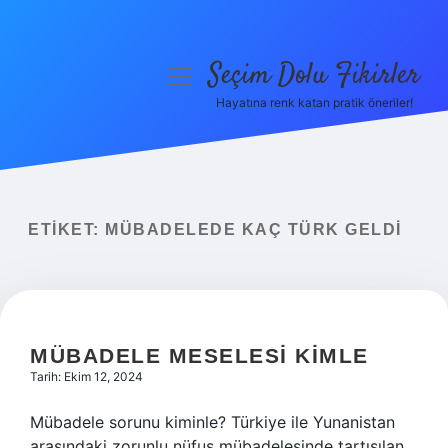
Seçim Dolu Fikirler
menüyü
aç
Hayatına renk katan pratik öneriler!
Anasayfa
Gizlilik Politikası
Yasal Uyarı
ETIKET:
MÜBADELEDE KAÇ TÜRK GELDI
Hakkımızda
MÜBADELE MESELESI KIMLE
Tarih: Ekim 12, 2024
Mübadele sorunu kiminle? Türkiye ile Yunanistan
arasındaki zorunlu nüfus mübadelesinde tartışılan