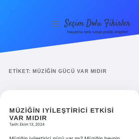
Seçim Dolu Fikirler
menüyü
aç
Hayatına renk katan pratik öneriler!
Anasayfa
Gizlilik Politikası
Yasal Uyarı
ETIKET:
MÜZIĞIN GÜCÜ VAR MIDIR
Hakkımızda
MÜZIĞIN IYILEŞTIRICI ETKISI
VAR MIDIR
Tarih: Ekim 13, 2024
Müziğin iyileştirici gücü var mı? Müziğin beynin