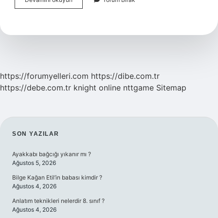
Iyileştirici
Etkisi
Var
Mıdır
https://forumyelleri.com
https://dibe.com.tr
https://debe.com.tr
knight online
nttgame
Sitemap
SIDEBAR
SON YAZILAR
Ayakkabı bağcığı yıkanır mı ?
Ağustos 5, 2026
Bilge Kağan Etil’in babası kimdir ?
Ağustos 4, 2026
Anlatım teknikleri nelerdir 8. sınıf ?
Ağustos 4, 2026