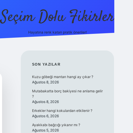
Seçim Dolu Fikirler
Hayatına renk katan pratik öneriler!
piabellacasino
SIDEBAR
SON YAZILAR
Kuzu göbeği mantarı hangi ay çıkar ?
Ağustos 8, 2026
Mutabakatta borç bakiyesi ne anlama gelir
?
Ağustos 8, 2026
Erkekler hangi kokulardan etkilenir ?
Ağustos 6, 2026
Ayakkabı bağcığı yıkanır mı ?
Ağustos 5, 2026