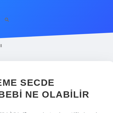
I
EME SECDE
BEBI NE OLABILIR