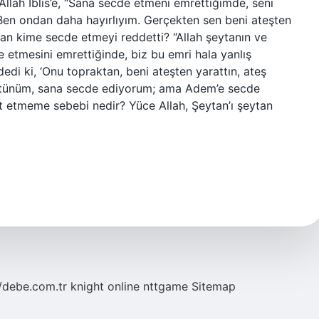
llah İblis’e, “Sana secde etmeni emrettiğimde, seni
“Ben ondan daha hayırlıyım. Gerçekten sen beni ateşten
tan kime secde etmeyi reddetti? “Allah şeytanın ve
etmesini emrettiğinde, biz bu emri hala yanlış
dedi ki, ‘Onu topraktan, beni ateşten yarattın, ateş
üstünüm, sana secde ediyorum; ama Adem’e secde
aat etmeme sebebi nedir? Yüce Allah, Şeytan’ı şeytan
//debe.com.tr
knight online
nttgame
Sitemap