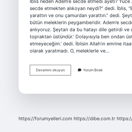
İblis neden Adem’e secde etmedi ayeti? Yüce A
secde etmekten alıkoyan neydi?” dedi. İblis, 
yarattın ve onu çamurdan yarattın.” dedi. Şey
bütün meleklerin peygamberidir. Adem’e secde 
anlıyoruz. Şeytan da bu hatayı dile getirdi ve 
topraktan üstündür.’ Dolayısıyla ben ondan 
etmeyeceğim.’ dedi. İblisin Allah’ın emrine it
olarak yaratmadı. O, meleklerle ve…
Şeytanın
Devamını okuyun
Yorum Bırak
Hz
Ademe
Secde
Etmemesinin
Sebebi
Ne
Olabilir
https://forumyelleri.com
https://dibe.com.tr
https: