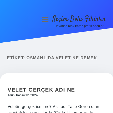
Seçim Dolu Fikirler
menüyü
aç
Hayatına renk katan pratik öneriler!
Anasayfa
Gizlilik Politikası
Yasal Uyarı
ETIKET:
OSMANLIDA VELET NE DEMEK
Hakkımızda
VELET GERÇEK ADI NE
Tarih: Kasım 12, 2024
Veletin gerçek ismi ne? Asıl adı Talip Gören olan
rapçi Velet, son yıllarda “Çatla, Uyan, Hara lo,