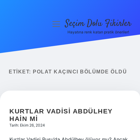
Seçim Dolu Fikirler
menüyü
aç
Hayatına renk katan pratik öneriler!
Anasayfa
Gizlilik Politikası
Yasal Uyarı
ETIKET:
POLAT KAÇINCI BÖLÜMDE ÖLDÜ
Hakkımızda
KURTLAR VADISI ABDÜLHEY
HAIN MI
Tarih: Ekim 26, 2024
Kurtlar Vadisi Pusu’da Abdülhey ölüyor mu? Ancak