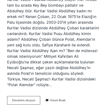
tam bu sırada Key Bey bombayı patlatır ve
Abdulhey ölür. Kurtlar Vadisi Abdülhey kadın mı
erkek mi? Kenan Çoban, 22 Ocak 1975’te Elazığ’ın
Palu ilçesinde doğdu. 2003-2014 yılları arasında
Kurtlar Vadisi dizisinde Abdülhey Çoban karakterini
canlandırdı. Kurtlar Vadisi Pusu Abdülhey kimin
adamı? Abdülhey Çoban ölünce Polat, Alemdar’ın
yeni sağ kolu oldu. Safiye Karahanlı ile evlendi.
Kurtlar Vadisi Abdülhey Ajan mı? “Ben de mütevazi
olmak istemiyorum” Milliyet Kafe’den Ali
Eyüboğlu’na dikkat çeken açıklamalarda bulunan
Necati Şaşmaz, eğer yazılı değilse Abdülhey’in
aslında Polat’ın temsilcisi olduğunu söyledi.
Türkiye, Necati Şaşmaz’ı Kurtlar Vadisi dizisindeki
“Polat Alemdar” rolüyle…
Kurtlar
Devamını okuyun
Yorum Bırak
Vadisi