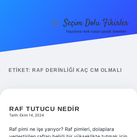
Seçim Dolu Fikirler
menüyü
aç
Hayatına renk katan pratik öneriler!
Anasayfa
Gizlilik Politikası
Yasal Uyarı
ETIKET:
RAF DERINLIĞI KAÇ CM OLMALI
Hakkımızda
RAF TUTUCU NEDIR
Tarih: Ekim 14, 2024
Raf pimi ne işe yarıyor? Raf pimleri, dolaplara
yerleştirilen rafları belirli bir yükseklikte tutmak için