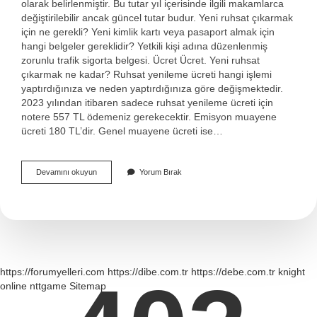
olarak belirlenmiştir. Bu tutar yıl içerisinde ilgili makamlarca
değiştirilebilir ancak güncel tutar budur. Yeni ruhsat çıkarmak
için ne gerekli? Yeni kimlik kartı veya pasaport almak için
hangi belgeler gereklidir? Yetkili kişi adına düzenlenmiş
zorunlu trafik sigorta belgesi. Ücret Ücret. Yeni ruhsat
çıkarmak ne kadar? Ruhsat yenileme ücreti hangi işlemi
yaptırdığınıza ve neden yaptırdığınıza göre değişmektedir.
2023 yılından itibaren sadece ruhsat yenileme ücreti için
notere 557 TL ödemeniz gerekecektir. Emisyon muayene
ücreti 180 TL’dir. Genel muayene ücreti ise…
Yeni
Devamını okuyun
Yorum Bırak
Ruhsat
Için
Ne
Gerekiyor
https://forumyelleri.com
https://dibe.com.tr
https://debe.com.tr
knight
online
nttgame
Sitemap