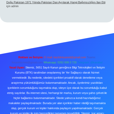
Doğu Pakistan 1971 Yılında Pakistan Dan Ayrılarak Hangi Bağımsızlığını Ilan Etti
için
admin
Reklam ve İletişim:
E-mail:
backlinkpaneli@gmail.com
Teams:
forumhizmeti@gmail.com
Whatsapp: 0262 606 0 726
Telegram: @karabul
Yasal Uyarı:
Sitemiz, 5651 Sayılı Kanun gereğince Bilgi Teknolojileri ve İletişim
Kurumu (BTK) tarafından onaylanmış bir Yer Sağlayıcı olarak hizmet
vermektedir. Bu nedenle, sitedeki içerikleri proaktif olarak denetleme veya
araştırma yükümlülüğümüz bulunmamaktadır. Ancak, üyelerimiz yazdıkları
içeriklerin sorumluluğunu taşımakta olup, siteye üye olarak bu sorumluluğu kabul
etmiş sayılırlar. Bu internet sitesi, herhangi bir marka, kurum veya şahıs şirketi ile
hiçbir bağlantısı bulunmamaktadır. Sitede yalnızca kendi hazırladığımız
makaleler paylaşılmaktadır. Burada yer alan içerikler haber niteliği taşımamakta
olup, gerçek kurum ve kişiler hakkında paylaşım yapılmamaktadır. Gerçek
kurum ve kişiler ile isim benzerlikleri tamamen tesadüfidir. Sitemiz, kar amacı