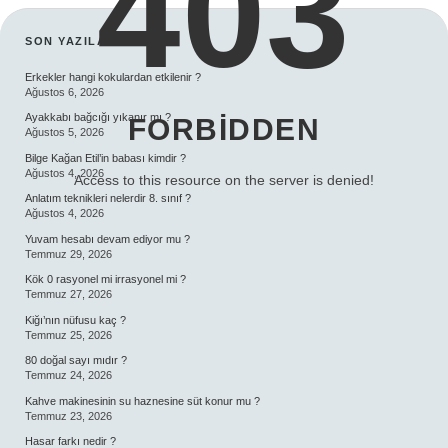
403
SIDEBAR
SON YAZILAR
Erkekler hangi kokulardan etkilenir ?
Ağustos 6, 2026
Ayakkabı bağcığı yıkanır mı ?
FORBIDDEN
Ağustos 5, 2026
Bilge Kağan Etil’in babası kimdir ?
Ağustos 4, 2026
Access to this resource on the server is denied!
Anlatım teknikleri nelerdir 8. sınıf ?
Ağustos 4, 2026
Yuvam hesabı devam ediyor mu ?
Temmuz 29, 2026
Kök 0 rasyonel mi irrasyonel mi ?
Temmuz 27, 2026
Kiğı’nın nüfusu kaç ?
Temmuz 25, 2026
80 doğal sayı mıdır ?
Temmuz 24, 2026
Kahve makinesinin su haznesine süt konur mu ?
Temmuz 23, 2026
Hasar farkı nedir ?