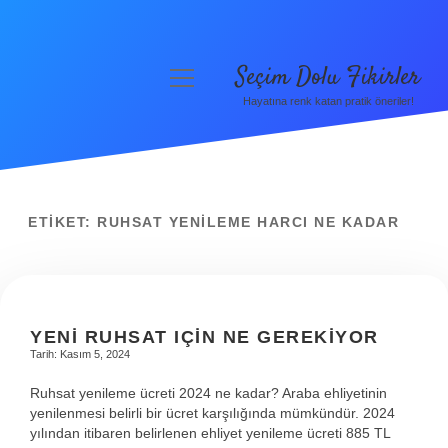
Seçim Dolu Fikirler
menüyü
aç
Hayatına renk katan pratik öneriler!
Anasayfa
Gizlilik Politikası
Yasal Uyarı
ETIKET:
RUHSAT YENILEME HARCI NE KADAR
Hakkımızda
YENI RUHSAT IÇIN NE GEREKIYOR
Tarih: Kasım 5, 2024
Ruhsat yenileme ücreti 2024 ne kadar? Araba ehliyetinin
yenilenmesi belirli bir ücret karşılığında mümkündür. 2024
yılından itibaren belirlenen ehliyet yenileme ücreti 885 TL