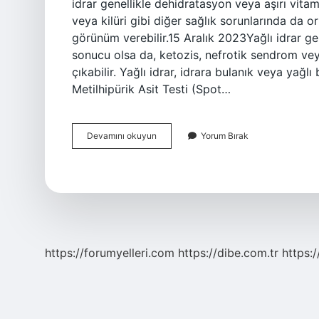
idrar genellikle dehidratasyon veya aşırı vita
veya kilüri gibi diğer sağlık sorunlarında da ort
görünüm verebilir.15 Aralık 2023Yağlı idrar ge
sonucu olsa da, ketozis, nefrotik sendrom veya
çıkabilir. Yağlı idrar, idrara bulanık veya yağlı
Metilhipürik Asit Testi (Spot…
İDrar
Devamını okuyun
Yorum Bırak
Neden
Asitli
Olur
https://forumyelleri.com
https://dibe.com.tr
https: