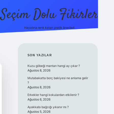
Seçim Dolu Fikirler
Hayatına renk katan pratik öneriler!
piabellacasino
SIDEBAR
SON YAZILAR
Kuzu göbeği mantarı hangi ay çıkar ?
Ağustos 8, 2026
Mutabakatta borç bakiyesi ne anlama gelir
?
Ağustos 8, 2026
Erkekler hangi kokulardan etkilenir ?
Ağustos 6, 2026
Ayakkabı bağcığı yıkanır mı ?
Ağustos 5, 2026