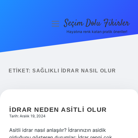
Seçim Dolu Fikirler
menüyü
aç
Hayatına renk katan pratik öneriler!
Anasayfa
Gizlilik Politikası
Yasal Uyarı
ETIKET:
SAĞLIKLI IDRAR NASIL OLUR
Hakkımızda
İDRAR NEDEN ASITLI OLUR
Tarih: Aralık 19, 2024
Asitli idrar nasıl anlaşılır? İdrarınızın asidik
olduğunu gösteren durumlar: İdrar rengi çok