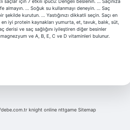
ı saçlar için 7 etkili ipucu: Dengeli beslenin. … Saçınıza
ife almayın. … Soğuk su kullanmayı deneyin. … Saç
ir şekilde kurutun. … Yastığınızı dikkatli seçin. Saçı en
en iyi protein kaynakları yumurta, et, tavuk, balık, süt,
aç derisi ve saç sağlığını iyileştiren diğer besinler
, magnezyum ve A, B, E, C ve D vitaminleri bulunur.
//debe.com.tr
knight online
nttgame
Sitemap