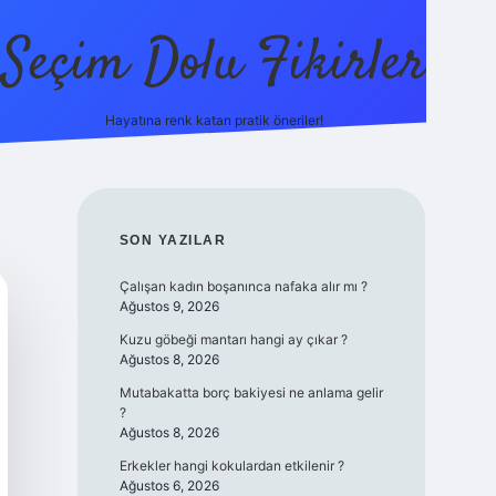
Seçim Dolu Fikirler
Hayatına renk katan pratik öneriler!
piabellacasino
SIDEBAR
SON YAZILAR
Çalışan kadın boşanınca nafaka alır mı ?
Ağustos 9, 2026
Kuzu göbeği mantarı hangi ay çıkar ?
Ağustos 8, 2026
Mutabakatta borç bakiyesi ne anlama gelir
?
Ağustos 8, 2026
Erkekler hangi kokulardan etkilenir ?
Ağustos 6, 2026