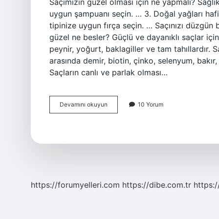
Saçımızın güzel olması için ne yapmalı? Sağlıkl
uygun şampuanı seçin. … 3. Doğal yağları haf
tipinize uygun fırça seçin. … Saçınızı düzgün b
güzel ne besler? Güçlü ve dayanıklı saçlar için 
peynir, yoğurt, baklagiller ve tam tahıllardır. S
arasında demir, biotin, çinko, selenyum, bakır
Saçların canlı ve parlak olması…
Çok
Devamını okuyun
10 Yorum
Güzel
Saçlar
Için
Ne
Yapılmalı
https://forumyelleri.com
https://dibe.com.tr
https: