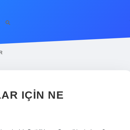
R
AR IÇIN NE