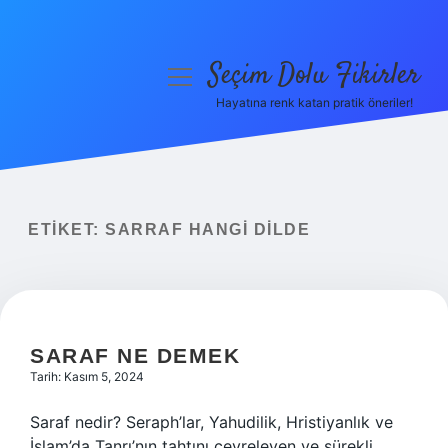
Seçim Dolu Fikirler
menüyü
aç
Hayatına renk katan pratik öneriler!
Anasayfa
Gizlilik Politikası
Yasal Uyarı
ETIKET:
SARRAF HANGI DILDE
Hakkımızda
SARAF NE DEMEK
Tarih: Kasım 5, 2024
Saraf nedir? Seraph’lar, Yahudilik, Hristiyanlık ve
İslam’da Tanrı’nın tahtını çevreleyen ve sürekli