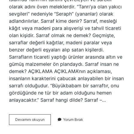
olarak adını öven meleklerdir. “Tanrı’ya olan yakıcı
sevgileri” nedeniyle “Seraph” (yananlar) olarak
adlandırılırlar. Sarraf kime denir? Sarraf, mesleği
kâğıt veya madeni para alışverişi ve tahvil ticareti
olan kişidir. Sarraf olmak ne demek? Geçmişte,
sarraflar değerli kağıtlar, madeni paralar veya
benzer değerli eşyaları alıp satan kişilerdi.
Sarrafların ticareti yaptığı ürünler arasında altın ve
gümüş malzemeler ön plandaydı. Sarraf insan ne
demek? AÇIKLAMA AÇIKLAMA’nın açıklaması,
insanların karakterini çabucak anlayabilen bir insan
sarrafı olduğudur. “Büyükbabam bir sarraftır, onu
gördüğünde ne tür bir adam olduğunu hemen
anlayacaktır.” Sarraf hangi dilde? Sarraf –…
Saraf
Devamını okuyun
Yorum Bırak
Ne
Demek