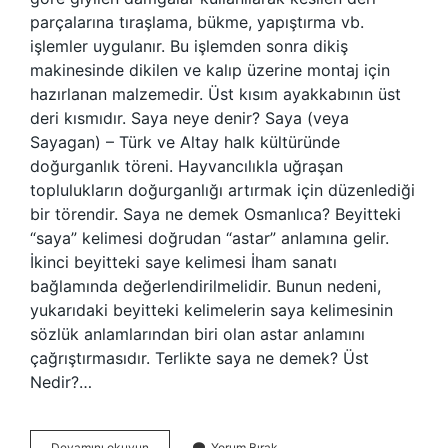
parçalarına tıraşlama, bükme, yapıştırma vb.
işlemler uygulanır. Bu işlemden sonra dikiş
makinesinde dikilen ve kalıp üzerine montaj için
hazırlanan malzemedir. Üst kısım ayakkabının üst
deri kısmıdır. Saya neye denir? Saya (veya
Sayagan) – Türk ve Altay halk kültüründe
doğurganlık töreni. Hayvancılıkla uğraşan
toplulukların doğurganlığı artırmak için düzenlediği
bir törendir. Saya ne demek Osmanlıca? Beyitteki
“saya” kelimesi doğrudan “astar” anlamına gelir.
İkinci beyitteki saye kelimesi İham sanatı
bağlamında değerlendirilmelidir. Bunun nedeni,
yukarıdaki beyitteki kelimelerin saya kelimesinin
sözlük anlamlarından biri olan astar anlamını
çağrıştırmasıdır. Terlikte saya ne demek? Üst
Nedir?…
Ayaklı
Devamını okuyun
Yorum Bırak