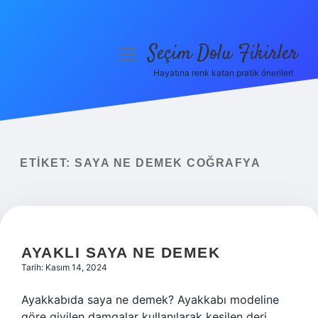
Seçim Dolu Fikirler
menüyü
aç
Hayatına renk katan pratik öneriler!
Anasayfa
Gizlilik Politikası
Yasal Uyarı
ETIKET:
SAYA NE DEMEK COĞRAFYA
Hakkımızda
AYAKLI SAYA NE DEMEK
Tarih: Kasım 14, 2024
Ayakkabıda saya ne demek? Ayakkabı modeline
göre giyilen damgalar kullanılarak kesilen deri