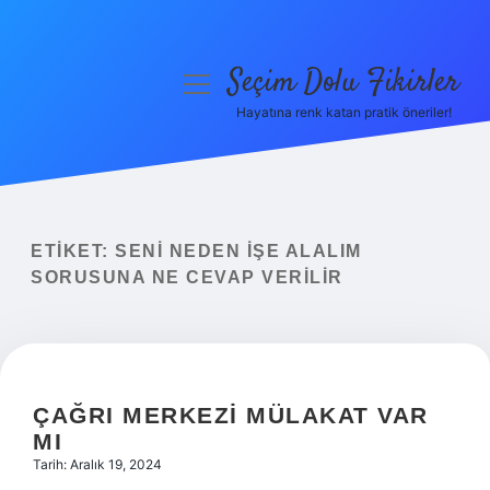
Seçim Dolu Fikirler
menüyü
aç
Hayatına renk katan pratik öneriler!
Anasayfa
Gizlilik Politikası
Yasal Uyarı
ETIKET:
SENI NEDEN IŞE ALALIM
SORUSUNA NE CEVAP VERILIR
Hakkımızda
ÇAĞRI MERKEZI MÜLAKAT VAR
MI
Tarih: Aralık 19, 2024