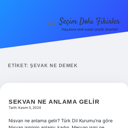
Seçim Dolu Fikirler
menüyü
aç
Hayatına renk katan pratik öneriler!
Anasayfa
Gizlilik Politikası
Yasal Uyarı
ETIKET:
ŞEVAK NE DEMEK
Hakkımızda
SEKVAN NE ANLAMA GELIR
Tarih: Kasım 5, 2024
Nisvan ne anlama gelir? Türk Dil Kurumu’na göre
Nisvan isminin anlamı: kadın. Mervan ismi ne