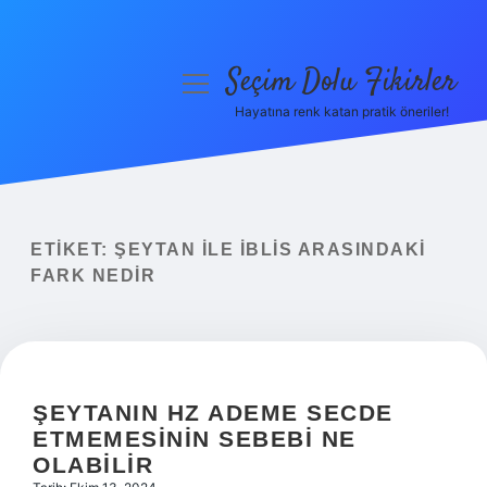
Seçim Dolu Fikirler
menüyü
aç
Hayatına renk katan pratik öneriler!
Anasayfa
Gizlilik Politikası
Yasal Uyarı
ETIKET:
ŞEYTAN ILE İBLIS ARASINDAKI
FARK NEDIR
Hakkımızda
ŞEYTANIN HZ ADEME SECDE
ETMEMESININ SEBEBI NE
OLABILIR