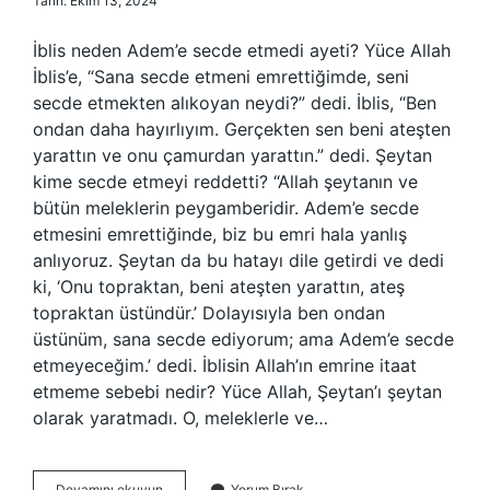
Tarih: Ekim 13, 2024
İblis neden Adem’e secde etmedi ayeti? Yüce Allah
İblis’e, “Sana secde etmeni emrettiğimde, seni
secde etmekten alıkoyan neydi?” dedi. İblis, “Ben
ondan daha hayırlıyım. Gerçekten sen beni ateşten
yarattın ve onu çamurdan yarattın.” dedi. Şeytan
kime secde etmeyi reddetti? “Allah şeytanın ve
bütün meleklerin peygamberidir. Adem’e secde
etmesini emrettiğinde, biz bu emri hala yanlış
anlıyoruz. Şeytan da bu hatayı dile getirdi ve dedi
ki, ‘Onu topraktan, beni ateşten yarattın, ateş
topraktan üstündür.’ Dolayısıyla ben ondan
üstünüm, sana secde ediyorum; ama Adem’e secde
etmeyeceğim.’ dedi. İblisin Allah’ın emrine itaat
etmeme sebebi nedir? Yüce Allah, Şeytan’ı şeytan
olarak yaratmadı. O, meleklerle ve…
Şeytanın
Devamını okuyun
Yorum Bırak