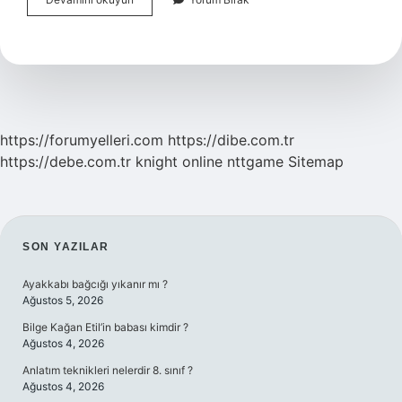
Hz
Ademe
Secde
Etmemesinin
Sebebi
Ne
Olabilir
https://forumyelleri.com
https://dibe.com.tr
https://debe.com.tr
knight online
nttgame
Sitemap
SIDEBAR
SON YAZILAR
Ayakkabı bağcığı yıkanır mı ?
Ağustos 5, 2026
Bilge Kağan Etil’in babası kimdir ?
Ağustos 4, 2026
Anlatım teknikleri nelerdir 8. sınıf ?
Ağustos 4, 2026