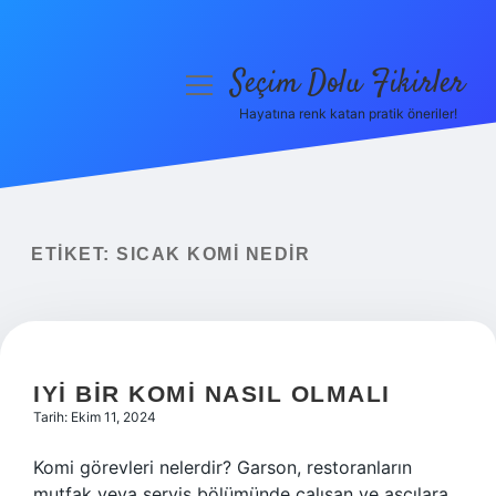
Seçim Dolu Fikirler
menüyü
aç
Hayatına renk katan pratik öneriler!
Anasayfa
Gizlilik Politikası
Yasal Uyarı
ETIKET:
SICAK KOMI NEDIR
Hakkımızda
IYI BIR KOMI NASIL OLMALI
Tarih: Ekim 11, 2024
Komi görevleri nelerdir? Garson, restoranların
mutfak veya servis bölümünde çalışan ve aşçılara