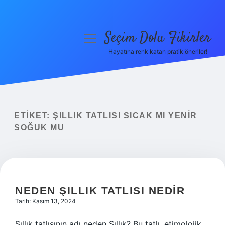
Seçim Dolu Fikirler
menüyü
aç
Hayatına renk katan pratik öneriler!
Anasayfa
Gizlilik Politikası
Yasal Uyarı
ETIKET:
ŞILLIK TATLISI SICAK MI YENIR
SOĞUK MU
Hakkımızda
NEDEN ŞILLIK TATLISI NEDIR
Tarih: Kasım 13, 2024
Şıllık tatlısının adı neden Şıllık? Bu tatlı, etimolojik