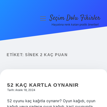
Seçim Dolu Fikirler
menüyü
aç
Hayatına renk katan pratik öneriler!
Anasayfa
Gizlilik Politikası
Yasal Uyarı
ETIKET:
SINEK 2 KAÇ PUAN
Hakkımızda
52 KAÇ KARTLA OYNANIR
Tarih: Aralık 18, 2024
52 oyunu kaç kağıtla oynanır? Oyun kağıdı, oyun
kağıdı veya sadece oyun kağıdı, kart oyununda