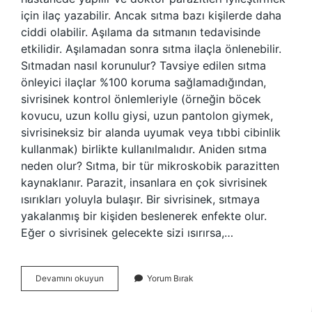
için ilaç yazabilir. Ancak sıtma bazı kişilerde daha
ciddi olabilir. Aşılama da sıtmanın tedavisinde
etkilidir. Aşılamadan sonra sıtma ilaçla önlenebilir.
Sıtmadan nasıl korunulur? Tavsiye edilen sıtma
önleyici ilaçlar %100 koruma sağlamadığından,
sivrisinek kontrol önlemleriyle (örneğin böcek
kovucu, uzun kollu giysi, uzun pantolon giymek,
sivrisineksiz bir alanda uyumak veya tıbbi cibinlik
kullanmak) birlikte kullanılmalıdır. Aniden sıtma
neden olur? Sıtma, bir tür mikroskobik parazitten
kaynaklanır. Parazit, insanlara en çok sivrisinek
ısırıkları yoluyla bulaşır. Bir sivrisinek, sıtmaya
yakalanmış bir kişiden beslenerek enfekte olur.
Eğer o sivrisinek gelecekte sizi ısırırsa,…
Sıtmaya
Devamını okuyun
Yorum Bırak
Karşı
Ne