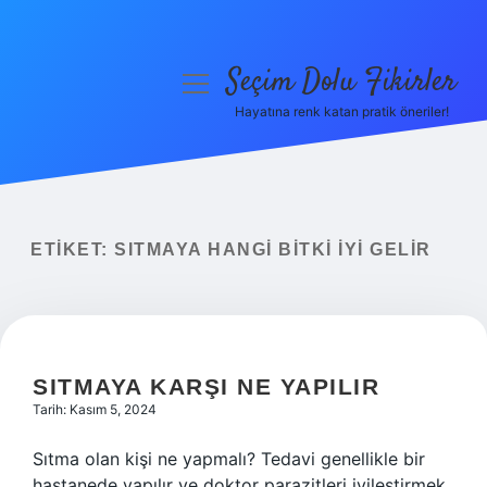
Seçim Dolu Fikirler
menüyü
aç
Hayatına renk katan pratik öneriler!
Anasayfa
Gizlilik Politikası
Yasal Uyarı
ETIKET:
SITMAYA HANGI BITKI IYI GELIR
Hakkımızda
SITMAYA KARŞI NE YAPILIR
Tarih: Kasım 5, 2024
Sıtma olan kişi ne yapmalı? Tedavi genellikle bir
hastanede yapılır ve doktor parazitleri iyileştirmek