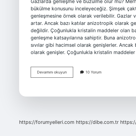
Gazlarda genleşme ve büzülme olur mu? Merh
bükülme konusunu inceleyeceğiz. Şimşek çaktığ
genleşmesine örnek olarak verilebilir. Gazlar ve
artar. Ancak bazı katılar anizotropik olarak ge
değildir. Çoğunlukla kristalin maddeler olan baz
genleşme katsayılarına sahiptir. Buna anizotr
sıvılar gibi hacimsel olarak genişlerler. Ancak 
olarak genişler. Çoğunlukla kristalin maddeler 
Sıvılarda
Devamını okuyun
10 Yorum
Ve
Gazlarda
Genleşme
Ve
Büzülme
Olur
Mu
https://forumyelleri.com
https://dibe.com.tr
https: