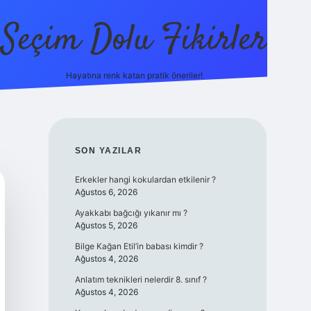
Seçim Dolu Fikirler
Hayatına renk katan pratik öneriler!
piabellacasino
SIDEBAR
SON YAZILAR
Erkekler hangi kokulardan etkilenir ?
Ağustos 6, 2026
Ayakkabı bağcığı yıkanır mı ?
Ağustos 5, 2026
Bilge Kağan Etil’in babası kimdir ?
Ağustos 4, 2026
Anlatım teknikleri nelerdir 8. sınıf ?
Ağustos 4, 2026