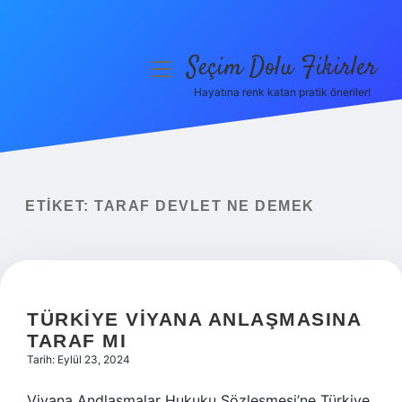
Seçim Dolu Fikirler
menüyü
aç
Hayatına renk katan pratik öneriler!
Anasayfa
Gizlilik Politikası
Yasal Uyarı
ETIKET:
TARAF DEVLET NE DEMEK
Hakkımızda
TÜRKIYE VIYANA ANLAŞMASINA
TARAF MI
Tarih: Eylül 23, 2024
Viyana Andlaşmalar Hukuku Sözleşmesi’ne Türkiye