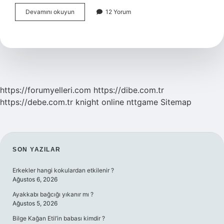
Türkiye
Devamını okuyun
12 Yorum
Viyana
Anlaşmasına
Taraf
Mı
https://forumyelleri.com
https://dibe.com.tr
https://debe.com.tr
knight online
nttgame
Sitemap
SIDEBAR
SON YAZILAR
Erkekler hangi kokulardan etkilenir ?
Ağustos 6, 2026
Ayakkabı bağcığı yıkanır mı ?
Ağustos 5, 2026
Bilge Kağan Etil’in babası kimdir ?