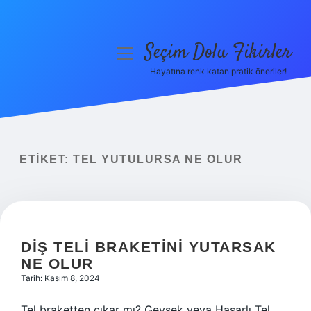
Seçim Dolu Fikirler
menüyü
aç
Hayatına renk katan pratik öneriler!
Anasayfa
Gizlilik Politikası
Yasal Uyarı
ETIKET:
TEL YUTULURSA NE OLUR
Hakkımızda
DIŞ TELI BRAKETINI YUTARSAK
NE OLUR
Tarih: Kasım 8, 2024
Tel braketten çıkar mı? Gevşek veya Hasarlı Tel