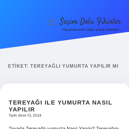
Seçim Dolu Fikirler
menüyü
aç
Hayatına renk katan pratik öneriler!
Anasayfa
Gizlilik Politikası
Yasal Uyarı
ETIKET:
TEREYAĞLI YUMURTA YAPILIR MI
Hakkımızda
TEREYAĞI ILE YUMURTA NASIL
YAPILIR
Tarih: Ekim 13, 2024
Tavada Tereyağlı yumurta Nasıl Yapılır? Tereyağını